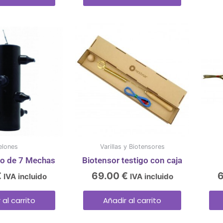
elones
Varillas y Biotensores
o de 7 Mechas
Biotensor testigo con caja
€
69.00
€
IVA incluido
IVA incluido
 al carrito
Añadir al carrito