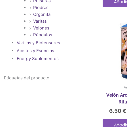
Pulseras
Añadir
Piedras
Orgonita
Varitas
Velones
Péndulos
Varillas y Biotensores
Aceites y Esencias
Energy Suplementos
Etiquetas del producto
V
Velón Ar
Rit
6.50
€
Añadir