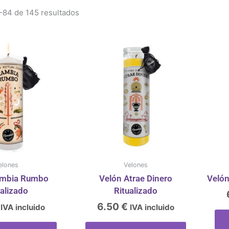
Ordenado
por
84 de 145 resultados
los
últimos
elones
Velones
ambia Rumbo
Velón Atrae Dinero
Velón
ualizado
Ritualizado
6.50
€
IVA incluido
IVA incluido