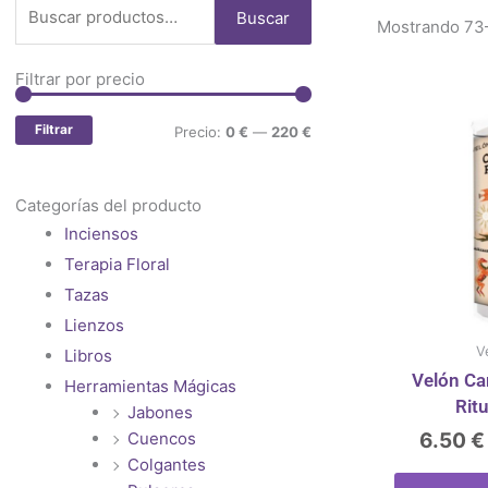
Buscar
Buscar
Mostrando 73–
por:
Filtrar por precio
Precio
Precio
mínimo
máximo
Filtrar
Precio:
0 €
—
220 €
Categorías del producto
Inciensos
Terapia Floral
Tazas
Lienzos
V
Libros
Velón C
Herramientas Mágicas
Rit
Jabones
Cuencos
6.50
€
Colgantes