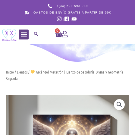
Ir
+(34) 629 593 089
al
GASTOS DE ENVÍO GRATIS A PARTIR DE 99€
contenido
0
Carrito
Inicio
/
Lienzos
/
Arcángel Metatrón | Lienzo de Sabiduría Divina y Geometría
Sagrada