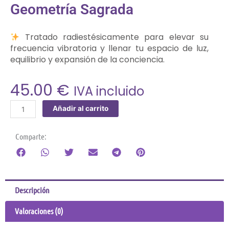
Geometría Sagrada
Tratado radiestésicamente para elevar su
frecuencia vibratoria y llenar tu espacio de luz,
equilibrio y expansión de la conciencia.
45.00
€
IVA incluido
Añadir al carrito
Arcángel
Metatrón
Comparte:
|
Lienzo
de
Sabiduría
Divina
Descripción
y
Geometría
Valoraciones (0)
Sagrada