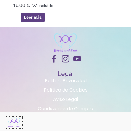
45.00
€
IVA incluido
Leer más
Legal
Politica Privacidad
Política de Cookies
Aviso Legal
Condiciones de Compra
Contacta con nosotros
Teléfono : +34 629593089