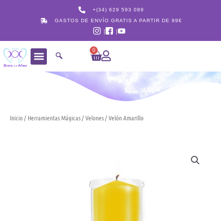
Ir
+(34) 629 593 089
al
GASTOS DE ENVÍO GRATIS A PARTIR DE 99€
contenido
0
Carrito
Inicio
/
Herramientas Mágicas
/
Velones
/ Velón Amarillo