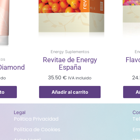
Energy Suplementos
En
Revitae de Energy
Flav
tos
 Diamond
España
35.50
€
24
uido
IVA incluido
to
Añadir al carrito
A
Legal
Con
Politica Privacidad
Te
Política de Cookies
Em