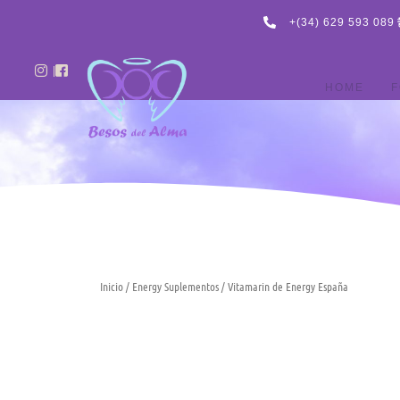
Ir
+(34) 629 593 089
al
contenido
HOME
F
Inicio
/
Energy Suplementos
/ Vitamarin de Energy España