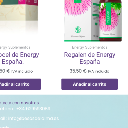
ergy Suplementos
Energy Suplementos
ocel de Energy
Regalen de Energy
España.
España
.50
€
35.50
€
IVA incluido
IVA incluido
ñadir al carrito
Añadir al carrito
tacta con nosotros
léfono : +34 629593089
ail : info@besosdelalma.es