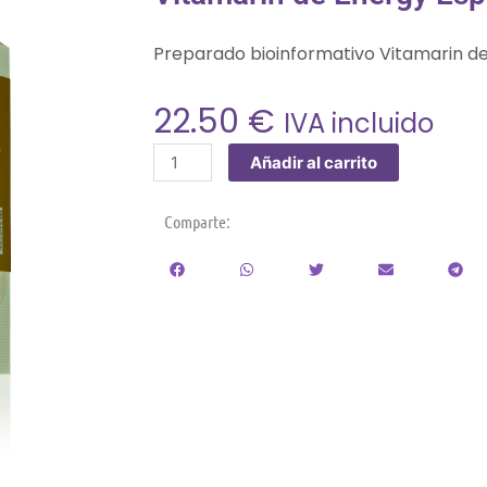
Preparado bioinformativo Vitamarin d
22.50
€
IVA incluido
Vitamarin
Añadir al carrito
de
Energy
Comparte:
España
cantidad