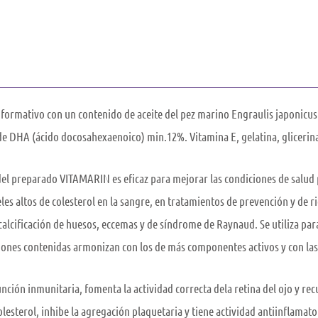
ormativo con un contenido de aceite del pez marino Engraulis japonicus c
e DHA (ácido docosahexaenoico) min.12%. Vitamina E, gelatina, glicerina
del preparado VITAMARIN es eficaz para mejorar las condiciones de salud
les altos de colesterol en la sangre, en tratamientos de prevención y de r
lcificación de huesos, eccemas y de síndrome de Raynaud. Se utiliza para
ciones contenidas armonizan con los de más componentes activos y con la
 inmunitaria, fomenta la actividad correcta dela retina del ojo y recup
olesterol, inhibe la agregación plaquetaria y tiene actividad antiinflamato