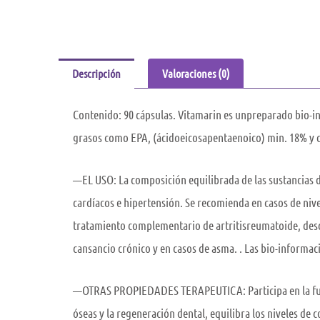
Descripción
Valoraciones (0)
Contenido: 90 cápsulas. Vitamarin es unpreparado bio-inf
grasos como EPA, (ácidoeicosapentaenoico) min. 18% y d
—EL USO: La composición equilibrada de las sustancias 
cardíacos e hipertensión. Se recomienda en casos de nive
tratamiento complementario de artritisreumatoide, desca
cansancio crónico y en casos de asma. . Las bio-informa
—OTRAS PROPIEDADES TERAPEUTICA: Participa en la función
óseas y la regeneración dental, equilibra los niveles de c